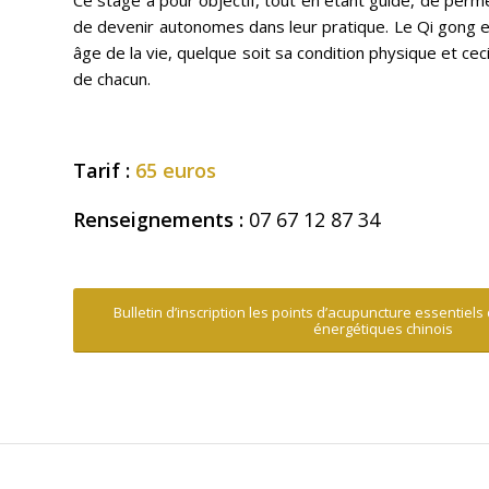
Ce stage a pour objectif, tout en étant guidé, de perme
de devenir autonomes dans leur pratique. Le Qi gong es
âge de la vie, quelque soit sa condition physique et ce
de chacun.
Tarif :
65 euros
Renseignements :
07 67 12 87 34
Bulletin d’inscription les points d’acupuncture essentiels
énergétiques chinois