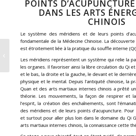
POINTS D’ACUPUNCTURE 
DANS LES ARTS ÉNER
CHINOIS
Le système des méridiens et de leurs points d’ac
fondamentale de la Médecine Chinoise. La découvert
Stage de Qi gong Ba
est étroitement liée à la pratique du souffle interne (Qi)
Duan Jin, « Huit pièces
Les méridiens représentent un système qui relie la p
de Brocard » samedi
14 mars...
les organes. Il favoriser ainsi la libre circulation du Qi
et le bas, la droite et la gauche, le devant et le derrière,
physique et le mental. Depuis l’antiquité chinoise, la p
Quan et des arts martiaux internes chinois a prêté u
théorie. Les mouvements, la façon de respirer et la 
l’esprit, la création des enchaînements, sont l’éman
des méridiens et de leurs points d’acupuncture. Pou
et surtout pour aller plus loin dans le domaine du Qi 
arts martiaux internes chinois, la connaissance cette th