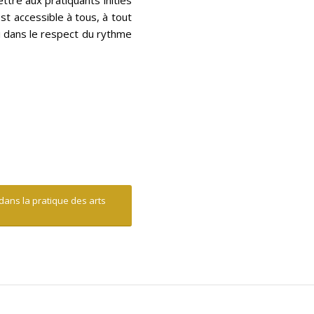
ttre aux pratiquants initiés
t accessible à tous, à tout
ci dans le respect du rythme
 dans la pratique des arts